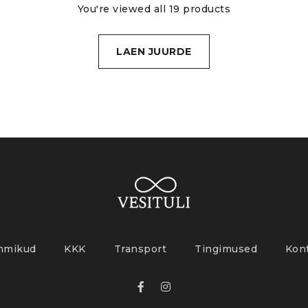
You're viewed all 19 products
LAEN JUURDE
mmikud
KKK
Transport
Tingimused
Kon