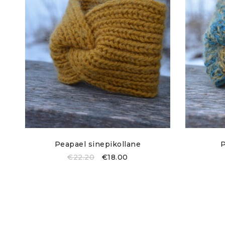
Peapael sinepikollane
P
€
22.20
€
18.00