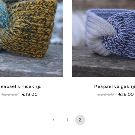
eapael sinisekirju
Peapael valgekirj
€
22.20
€
18.00
€
20.00
€
18.00
1
2