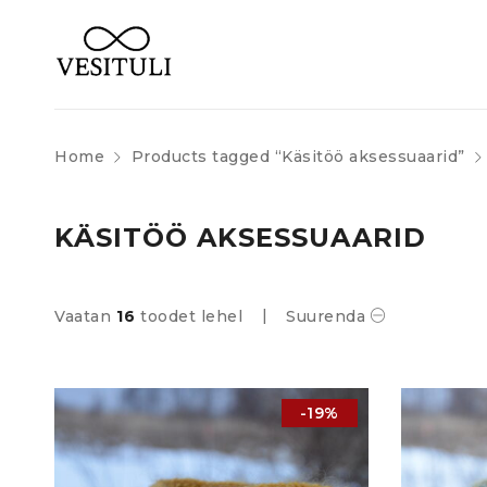
Home
Products tagged “Käsitöö aksessuaarid”
KÄSITÖÖ AKSESSUAARID
Vaatan
16
toodet lehel
Suurenda
-19%