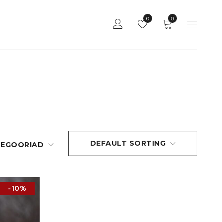
0
0
DEFAULT SORTING
TEGOORIAD
-10%