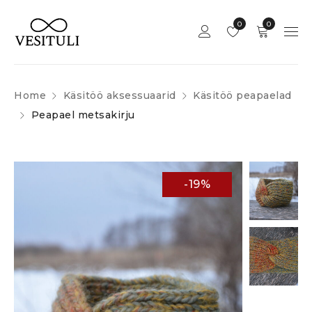
0
0
Home
Käsitöö aksessuaarid
Käsitöö peapaelad
Peapael metsakirju
-19%