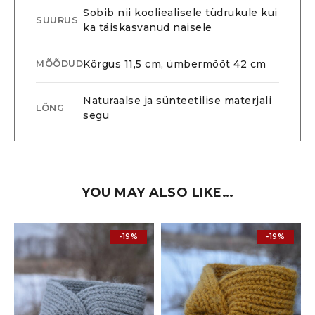
Sobib nii kooliealisele tüdrukule kui
SUURUS
ka täiskasvanud naisele
Kõrgus 11,5 cm, ümbermõõt 42 cm
MÕÕDUD
Naturaalse ja sünteetilise materjali
LÕNG
segu
YOU MAY ALSO LIKE…
-19%
-19%