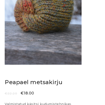
Peapael metsakirju
€
18.00
€
22.20
Valmistatud käsitsi kudumistehnikas.