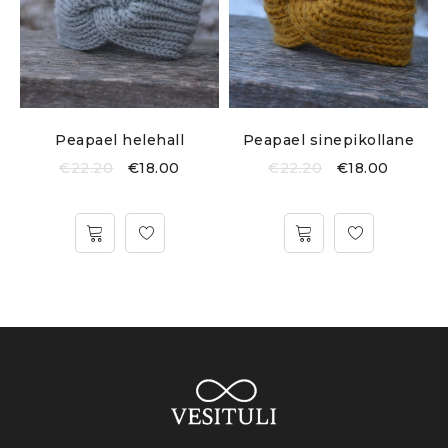
Peapael helehall
Peapael sinepikollane
€
22.20
€
18.00
€
22.20
€
18.00